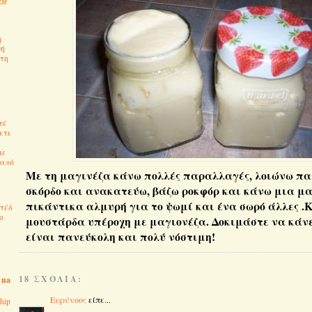
η
νή
στη
τέ
ετε
με
 από
Με τη μαγινέζα κάνω πολλές παραλλαγές, λοιώνω πα
σκόρδο και ανακατεύω, βάζω ροκφόρ και κάνω μια μ
πικάντικα αλμυρή για το ψωμί και ένα σωρό άλλες .
τέδ
o
μουστάρδα υπέροχη με μαγιονέζα. Δοκιμάστε να κάνετ
είναι πανεύκολη και πολύ νόστιμη!
18 ΣΧΌΛΙΑ:
 na
Ευρύνοος
είπε...
hip