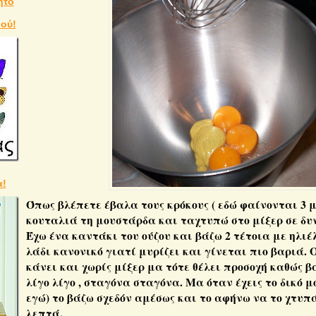
ητό
νού!
α!
Όπως βλέπετε έβαλα τους κρόκους ( εδώ φαίνονται 3 μ
κουταλιά τη μουστάρδα και ταχτυπώ στο μίξερ σε δυ
Έχω ένα καντάκι του ούζου και βάζω 2 τέτοια με ηλιέ
λάδι κανονικό γιατί μυρίζει και γίνεται πιο βαριά. 
κάνει και χωρίς μίξερ μα τότε θέλει προσοχή καθώς βά
λίγο λίγο , σταγόνα σταγόνα. Μα όταν έχεις το δικό μ
εγώ) το βάζω σχεδόν αμέσως και το αφήνω να το χτυπά
λεπτά.