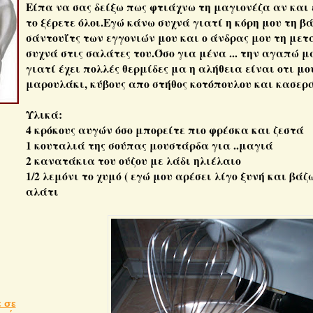
Είπα να σας δείξω πως φτιάχνω τη μαγιονέζα αν και 
το ξέρετε όλοι.Εγώ κάνω συχνά γιατί η κόρη μου τη β
σάντουΐτς των εγγονιών μου και ο άνδρας μου τη μετ
συχνά στις σαλάτες του.Όσο για μένα ... την αγαπώ 
γιατί έχει πολλές θερμίδες μα η αλήθεια είναι οτι μο
μαρουλάκι, κύβους απο στήθος κοτόπουλου και κασερά
Υλικά:
4 κρόκους αυγών όσο μπορείτε πιο φρέσκα και ζεστά
1 κουταλιά της σούπας μουστάρδα για ..μαγιά
2 κανατάκια του ούζου με λάδι ηλιέλαιο
1/2 λεμόνι το χυμό ( εγώ μου αρέσει λίγο ξυνή και βάζ
αλάτι
 σε