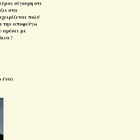
είμαι σίγουρη οτι
άζει στα
αχειρίζεται πολύ
μα την αποφεύγω
υ αρέσει με
κια !
ω ένα)