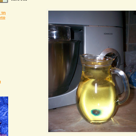
 τη
ώτο
ι