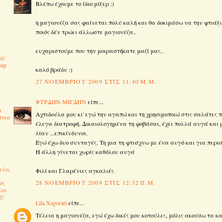
Βλέπω έχουμε το ίδιο μίξερ :)
η μαγιονέζα σας φαίνεται πολύ καλή και θα δοκιμάσω να την φτιάξω
ποιός δέν τρώει άλλωστε μαγιονέζα..
ευχαριστούμε που την μοιραστήκατε μαζί μας..
ύ/
oup
καλό βράδυ :)
27 ΝΟΕΜΒΡΊΟΥ 2009 ΣΤΙΣ 11:40 Μ.Μ.
ΦΥΡΔΗΝ-ΜΙΓΔΗΝ
είπε...
α
Αχτιδούλα μου κι' εγώ την αγαπώ και τη χρησιμοποιώ στις σαλάτες π
τικο
έλεγα διατροφή. Δικαιολογημένα τη φοβάσαι, έχει πολλά αυγά και 
λίαν ...επικίνδυνοι.
Εγώ έχω δυο συνταγές. Τη μια τη φτιάχνω με ένα αυγό και για περι
Η άλλη γίνεται χωρίς καθόλου αυγά
ελο,
Φιλί και Γλαρένιες αγκαλιές
28 ΝΟΕΜΒΡΊΟΥ 2009 ΣΤΙΣ 12:32 Π.Μ.
ός
και
ή!
Lila Xagorari
είπε...
Τέλεια η μαγιονέζα, εγώ έχω δικές μου κοτούλες, μόλις ακούσω τα 