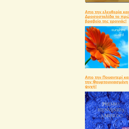
Απο την ελευθερία και
Δροσοσταλίδα το πρ
βραβείο της χρονιάς!
Απο την Πουαντερί κα
την Φουρτουνιασμένη
ψυχή!