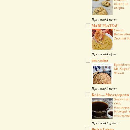
ολικής με
στέβια
Πριν από 2 μήνες
MARI PLATEAU
Σούπα
Κολοκυθιο
Zucchini S
Πριν από 4 μήνες
una cucina
Πρασόπιτ
Με Χωριά
Φύλλο
Πριν από 9 μήνες
Καλό......Μαγειρέματα
Χαρουπόμ
ένας
διατροφικ
θησαυρός 
υπερτροφ
Πριν από 2 χρόνια
Betty's Cuisine