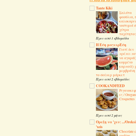
Tante Kiki
Σαλάτα
φασόλια, 
καλοκαρι
νοστιμιά 
χύτρα
ταχύτητας
Πριν από 1 εβδομάδα
Η Εύη μαγειρΕύη
Γιατί δεν
πρέπει πο
να αγοράζ
κομμένο
καρπούζι 
μεμβράνη
το σούπερ μάρκετ
Πριν από 2 εβδομάδες
COOKANDFEED
Ριγανοκεφ
ες / Oregan
Croquettes
Πριν από 2 μήνες
Όρεξη να 'χεις .../Oreksi
'xeis
Chocolate c
cookies -