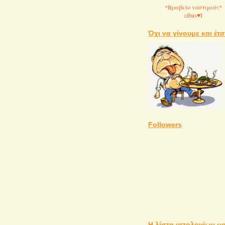
*Βραβείο νοστιμιάς*
cibus♥I
Όχι να γίνουμε και έτσι
Followers
Η λίστα ιστολογίων μ